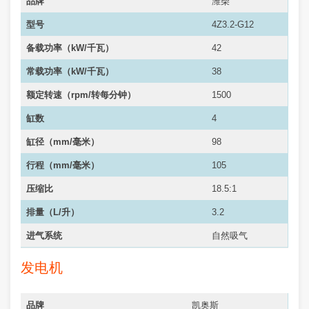
品牌
潍柴
型号
4Z3.2-G12
备载功率（kW/千瓦）
42
常载功率（
kW/千瓦
）
38
额定转速（rpm/转每分钟）
1500
缸数
4
缸径（mm/毫米）
98
行程（mm/毫米）
105
压缩比
18.5:1
排量（L/升）
3.2
进气系统
自然吸气
发电机
品牌
凯奥斯