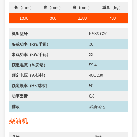
长（mm）
宽（mm）
高（mm）
重量（kg）
1800
800
1200
750
机组型号
KS36-G20
备载功率（kW/千瓦）
36
常载功率（kW/千瓦）
33
额定电流（A/安培）
59.4
额定电压（V/伏特）
400/230
额定频率（Hz/赫兹）
50
功率因素
0.8
排放
燃油优化
柴油机