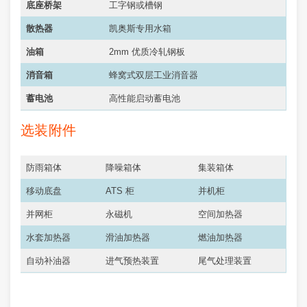
底座桥架
工字钢或槽钢
散热器
凯奥斯专用水箱
油箱
2mm 优质冷轧钢板
消音箱
蜂窝式双层工业消音器
蓄电池
高性能启动蓄电池
选装附件
防雨箱体
降噪箱体
集装箱体
移动底盘
ATS 柜
并机柜
并网柜
永磁机
空间加热器
水套加热器
滑油加热器
燃油加热器
自动补油器
进气预热装置
尾气处理装置