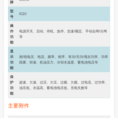
牌
型
6110
号
操
作
电源开关、启动、停机、急停、怠速/额定、手动合闸/分闸
功
等
能
显
示
相/线电压、电流、频率、相序、有功/无功/视在功率、功率
功
因素、转速、机油压力、冷却水温度、蓄电池电压等
能
保
护
超速、欠速、过压、欠压、过频、欠频、过电流、过功率、
功
油压低、水温高、蓄电池电压低、充电失败等
能
主要附件