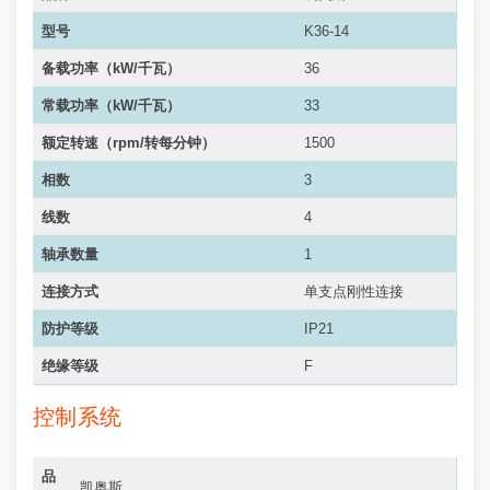
型号
K36-14
备载功率（kW/千瓦）
36
常载功率（
kW/千瓦
）
33
额定转速（rpm/转每分钟）
1500
相数
3
线数
4
轴承数量
1
连接方式
单支点刚性连接
防护等级
IP21
绝缘等级
F
控制系统
品
凯奥斯