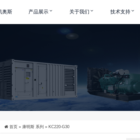
凯奥斯
产品展示
关于我们
技术支持
中
大
特大
首页
»
康明斯 系列
»
KC220-G30