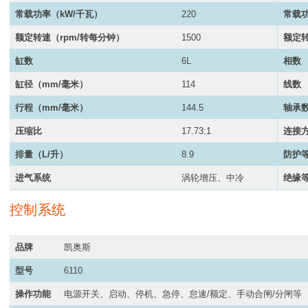
常载功率（
kW/千瓦
）
220
常载
额定转速（rpm/转每分钟）
1500
额定转
缸数
6L
相数
缸径（mm/毫米）
114
线数
行程（mm/毫米）
144.5
轴承
压缩比
17.73:1
连接
排量（L/升）
8.9
防护
进气系统
涡轮增压、中冷
绝缘
控制系统
品牌
凯奥斯
型号
6110
操作功能
电源开关、启动、停机、急停、怠速/额定、手动合闸/分闸等