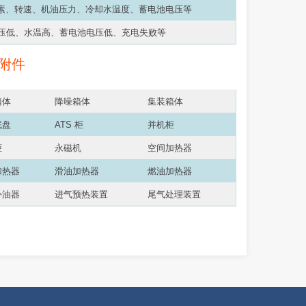
因素、转速、机油压力、冷却水温度、蓄电池电压等
压低、水温高、蓄电池电压低、充电失败等
附件
箱体
降噪箱体
集装箱体
底盘
ATS 柜
并机柜
柜
永磁机
空间加热器
加热器
滑油加热器
燃油加热器
补油器
进气预热装置
尾气处理装置