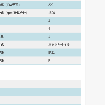
功率（
kW/千瓦
）
200
速（rpm/转每分钟）
1500
3
4
数量
1
方式
单支点刚性连接
等级
IP21
等级
F