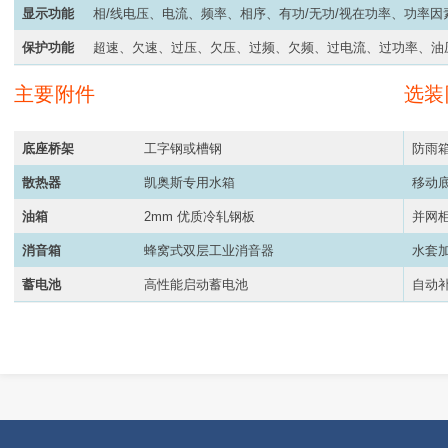
显示功能
相/线电压、电流、频率、相序、有功/无功/视在功率、功率
保护功能
超速、欠速、过压、欠压、过频、欠频、过电流、过功率、油
主要附件
选装
底座桥架
工字钢或槽钢
防雨
散热器
凯奥斯专用水箱
移动
油箱
2mm 优质冷轧钢板
并网
消音箱
蜂窝式双层工业消音器
水套
蓄电池
高性能启动蓄电池
自动