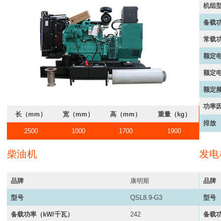
机组
备载功
常载功
额定电
额定电
额定频
功率
长（mm）
宽（mm）
高（mm）
重量（kg）
排放
2500
1000
1700
1900
柴油机
发电
品牌
康明斯
品牌
型号
QSL8.9-G3
型号
备载功率（kW/千瓦）
242
备载功