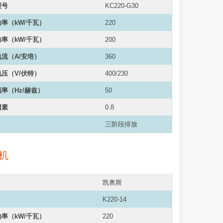
型号
KC220-G30
率（kW/千瓦）
220
率（kW/千瓦）
200
流（A/安培）
360
压（V/伏特）
400/230
率（Hz/赫兹）
50
因素
0.8
三阶段排放
机
凯奥斯
K220-14
率（kW/千瓦）
220