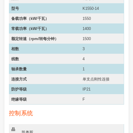
型号
K1550-14
备载功率（kW/千瓦）
1550
常载功率（
kW/千瓦
）
1400
额定转速（rpm/转每分钟）
1500
相数
3
线数
4
轴承数量
1
连接方式
单支点刚性连接
防护等级
IP21
绝缘等级
F
控制系统
品
凯奥斯