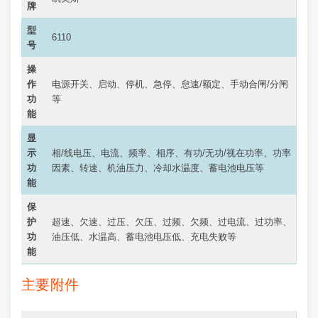
牌
型
6110
号
操
作
电源开关、启动、停机、急停、怠速/额定、手动合闸/分闸
功
等
能
显
示
相/线电压、电流、频率、相序、有功/无功/视在功率、功率
功
因素、转速、机油压力、冷却水温度、蓄电池电压等
能
保
护
超速、欠速、过压、欠压、过频、欠频、过电流、过功率、
功
油压低、水温高、蓄电池电压低、充电失败等
能
主要附件