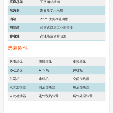
底座桥架
工字钢或槽钢
散热器
凯奥斯专用水箱
油箱
2mm 优质冷轧钢板
消音箱
蜂窝式双层工业消音器
蓄电池
高性能启动蓄电池
选装附件
防雨箱体
降噪箱体
集装箱体
移动底盘
ATS 柜
并机柜
并网柜
永磁机
空间加热器
水套加热器
滑油加热器
燃油加热器
自动补油器
进气预热装置
尾气处理装置