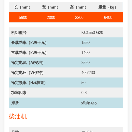
长（mm）
宽（mm）
高（mm）
重量（kg）
5600
2000
2200
6400
机组型号
KC1550-G20
备载功率（kW/千瓦）
1550
常载功率（kW/千瓦）
1400
额定电流（A/安培）
2520
额定电压（V/伏特）
400/230
额定频率（Hz/赫兹）
50
功率因素
0.8
排放
燃油优化
柴油机