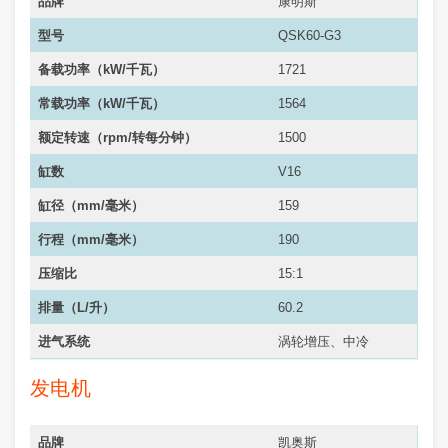
品牌
康明斯
型号
QSK60-G3
备载功率（kW/千瓦）
1721
常载功率（
kW/千瓦
）
1564
额定转速（rpm/转每分钟）
1500
缸数
V16
缸径（mm/毫米）
159
行程（mm/毫米）
190
压缩比
15:1
排量（L/升）
60.2
进气系统
涡轮增压、中冷
发电机
品牌
凯奥斯