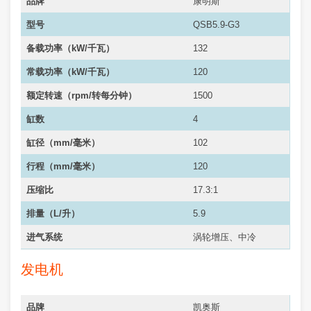
品牌
康明斯
型号
QSB5.9-G3
备载功率（kW/千瓦）
132
常载功率（
kW/千瓦
）
120
额定转速（rpm/转每分钟）
1500
缸数
4
缸径（mm/毫米）
102
行程（mm/毫米）
120
压缩比
17.3:1
排量（L/升）
5.9
进气系统
涡轮增压、中冷
发电机
品牌
凯奥斯