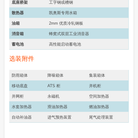
底座桥架
工字钢或槽钢
散热器
凯奥斯专用水箱
油箱
2mm 优质冷轧钢板
消音箱
蜂窝式双层工业消音器
蓄电池
高性能启动蓄电池
选装附件
防雨箱体
降噪箱体
集装箱体
移动底盘
ATS 柜
并机柜
并网柜
永磁机
空间加热器
水套加热器
滑油加热器
燃油加热器
自动补油器
进气预热装置
尾气处理装置