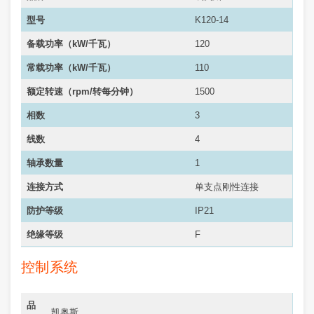
型号
K120-14
备载功率（kW/千瓦）
120
常载功率（
kW/千瓦
）
110
额定转速（rpm/转每分钟）
1500
相数
3
线数
4
轴承数量
1
连接方式
单支点刚性连接
防护等级
IP21
绝缘等级
F
控制系统
品
凯奥斯