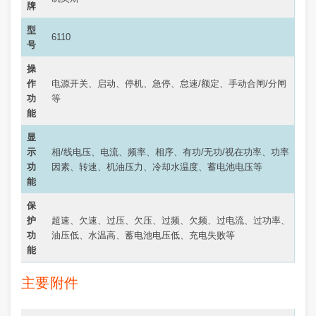
牌
型
6110
号
操
作
电源开关、启动、停机、急停、怠速/额定、手动合闸/分闸
功
等
能
显
示
相/线电压、电流、频率、相序、有功/无功/视在功率、功率
功
因素、转速、机油压力、冷却水温度、蓄电池电压等
能
保
护
超速、欠速、过压、欠压、过频、欠频、过电流、过功率、
功
油压低、水温高、蓄电池电压低、充电失败等
能
主要附件