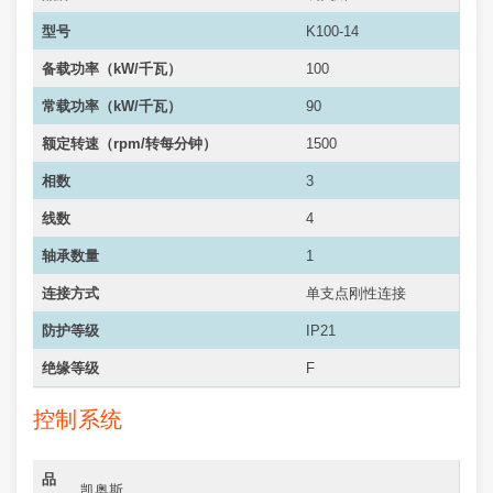
型号
K100-14
备载功率（kW/千瓦）
100
常载功率（
kW/千瓦
）
90
额定转速（rpm/转每分钟）
1500
相数
3
线数
4
轴承数量
1
连接方式
单支点刚性连接
防护等级
IP21
绝缘等级
F
控制系统
品
凯奥斯