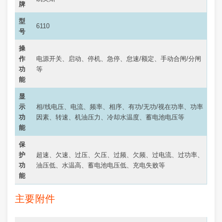
牌
型
6110
号
操
作
电源开关、启动、停机、急停、怠速/额定、手动合闸/分闸
功
等
能
显
示
相/线电压、电流、频率、相序、有功/无功/视在功率、功率
功
因素、转速、机油压力、冷却水温度、蓄电池电压等
能
保
护
超速、欠速、过压、欠压、过频、欠频、过电流、过功率、
功
油压低、水温高、蓄电池电压低、充电失败等
能
主要附件