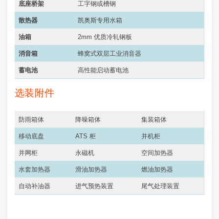
底座桥架
工字钢或槽钢
散热器
凯奥斯专用水箱
油箱
2mm 优质冷轧钢板
消音箱
蜂窝式双层工业消音器
蓄电池
高性能启动蓄电池
选装附件
防雨箱体
降噪箱体
集装箱体
移动底盘
ATS 柜
并机柜
并网柜
永磁机
空间加热器
水套加热器
滑油加热器
燃油加热器
自动补油器
进气预热装置
尾气处理装置