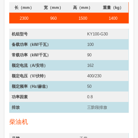
长（mm）
宽（mm）
高（mm）
重量（kg）
2300
960
1500
1400
机组型号
KY100-G30
备载功率（kW/千瓦）
100
常载功率（kW/千瓦）
90
额定电流（A/安培）
162
额定电压（V/伏特）
400/230
额定频率（Hz/赫兹）
50
功率因素
0.8
排放
三阶段排放
柴油机