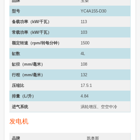
品牌
玉柴
型号
YC4A155-D30
备载功率（kW/千瓦）
113
常载功率（
kW/千瓦
）
103
额定转速（rpm/转每分钟）
1500
缸数
4L
缸径（mm/毫米）
108
行程（mm/毫米）
132
压缩比
17.5:1
排量（L/升）
4.84
进气系统
涡轮增压、空空中冷
发电机
品牌
凯奥斯