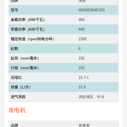
品牌
潍柴
型号
6M26D484E200
备载功率（kW/千瓦）
484
常载功率（
kW/千瓦
）
440
额定转速（rpm/转每分钟）
1500
缸数
6
缸径（mm/毫米）
150
行程（mm/毫米）
150
压缩比
15.7:1
排量（L/升）
15.9
进气系统
涡轮增压、中冷
发电机
品牌
凯奥斯