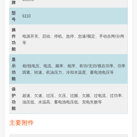
牌
型
6110
号
操
作
电源开关、启动、停机、急停、怠速/额定、手动合闸/分闸
功
等
能
显
示
相/线电压、电流、频率、相序、有功/无功/视在功率、功率
功
因素、转速、机油压力、冷却水温度、蓄电池电压等
能
保
护
超速、欠速、过压、欠压、过频、欠频、过电流、过功率、
功
油压低、水温高、蓄电池电压低、充电失败等
能
主要附件