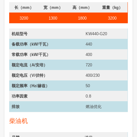
长（mm）
宽（mm）
高（mm）
重量（kg）
3200
1300
1800
3200
机组型号
KW440-G20
备载功率（kW/千瓦）
440
常载功率（kW/千瓦）
400
额定电流（A/安培）
720
额定电压（V/伏特）
400/230
额定频率（Hz/赫兹）
50
功率因素
0.8
排放
燃油优化
柴油机