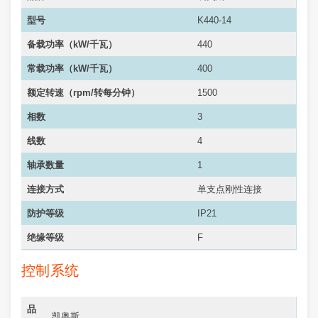
型号
K440-14
备载功率（kW/千瓦）
440
常载功率（
kW/千瓦
）
400
额定转速（rpm/转每分钟）
1500
相数
3
线数
4
轴承数量
1
连接方式
单支点刚性连接
防护等级
IP21
绝缘等级
F
控制系统
品
凯奥斯