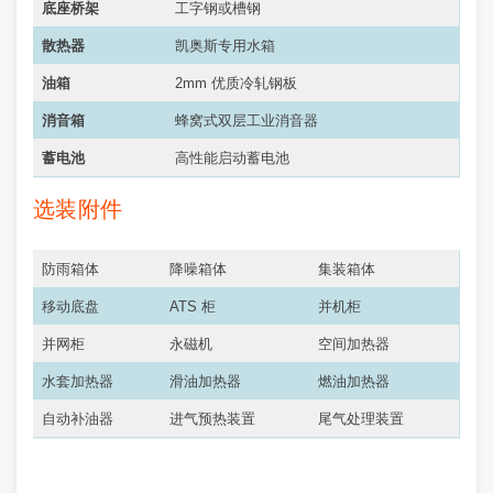
底座桥架
工字钢或槽钢
散热器
凯奥斯专用水箱
油箱
2mm 优质冷轧钢板
消音箱
蜂窝式双层工业消音器
蓄电池
高性能启动蓄电池
选装附件
防雨箱体
降噪箱体
集装箱体
移动底盘
ATS 柜
并机柜
并网柜
永磁机
空间加热器
水套加热器
滑油加热器
燃油加热器
自动补油器
进气预热装置
尾气处理装置