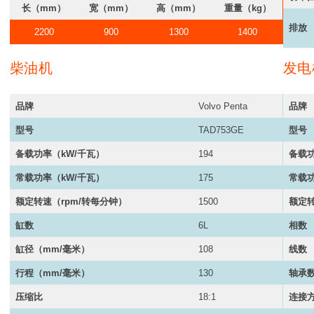
长（mm）
宽（mm）
高（mm）
重量（kg）
排放
2200
900
1300
1400
柴油机
发电
品牌
Volvo Penta
品牌
型号
TAD753GE
型号
备载功率（kW/千瓦）
194
备载功
常载功率（
kW/千瓦
）
175
常载
额定转速（rpm/转每分钟）
1500
额定转
缸数
6L
相数
缸径（mm/毫米）
108
线数
行程（mm/毫米）
130
轴承
压缩比
18:1
连接