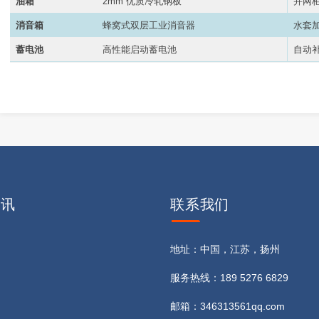
油箱
2mm 优质冷轧钢板
并网
消音箱
蜂窝式双层工业消音器
水套
蓄电池
高性能启动蓄电池
自动
资讯
联系
我们
地址：中国，江苏，扬州
服务热线：189 5276 6829
邮箱：346313561qq.com