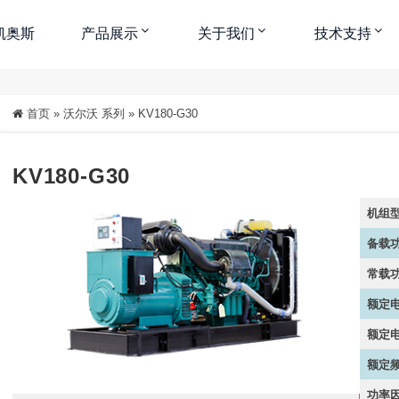
凯奥斯
产品展示
关于我们
技术支持
首页
»
沃尔沃 系列
»
KV180-G30
中
大
特大
KV180-G30
机组
备载功
常载功
额定电
额定电
额定频
功率