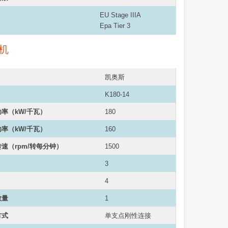
EU Stage IIIA
Epa Tier 3
机
凯奥斯
K180-14
率（kW/千瓦）
180
功率（
kW/千瓦
）
160
速（rpm/转每分钟）
1500
3
4
数量
1
方式
单支点刚性连接