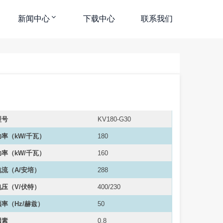
新闻中心
下载中心
联系我们
型号
KV180-G30
率（kW/千瓦）
180
率（kW/千瓦）
160
流（A/安培）
288
压（V/伏特）
400/230
率（Hz/赫兹）
50
因素
0.8