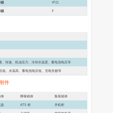
等级
IP21
等级
F
因素、转速、机油压力、冷却水温度、蓄电池电压等
压低、水温高、蓄电池电压低、充电失败等
附件
箱体
降噪箱体
集装箱体
底盘
ATS 柜
并机柜