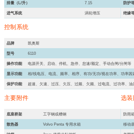
排量（L/升）
7.15
防护
进气系统
涡轮增压
绝缘
控制系统
品牌
凯奥斯
型号
6110
操作功能
电源开关、启动、停机、急停、怠速/额定、手动合闸/分闸等
显示功能
相/线电压、电流、频率、相序、有功/无功/视在功率、功率
保护功能
超速、欠速、过压、欠压、过频、欠频、过电流、过功率、油
主要附件
选装
底座桥架
工字钢或槽钢
防雨
散热器
Volvo Penta 专用水箱
移动