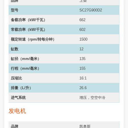
品牌
上柴
型号
SC27G900D2
备载功率（kW/千瓦）
662
常载功率（
kW/千瓦
）
602
额定转速（rpm/转每分钟）
1500
缸数
12
缸径（mm/毫米）
135
行程（mm/毫米）
155
压缩比
16:1
排量（L/升）
26.6
进气系统
增压，空空中冷
发电机
品牌
凯奥斯