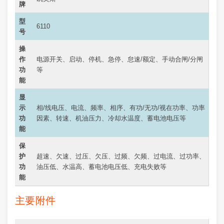
牌
型
6110
号
操
作
电源开关、启动、停机、急停、怠速/额定、手动合闸/分闸
功
等
能
显
示
相/线电压、电流、频率、相序、有功/无功/视在功率、功率
功
因素、转速、机油压力、冷却水温度、蓄电池电压等
能
保
护
超速、欠速、过压、欠压、过频、欠频、过电流、过功率、
功
油压低、水温高、蓄电池电压低、充电失败等
能
主要附件