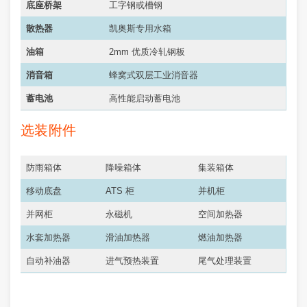
底座桥架
工字钢或槽钢
散热器
凯奥斯专用水箱
油箱
2mm 优质冷轧钢板
消音箱
蜂窝式双层工业消音器
蓄电池
高性能启动蓄电池
选装附件
防雨箱体
降噪箱体
集装箱体
移动底盘
ATS 柜
并机柜
并网柜
永磁机
空间加热器
水套加热器
滑油加热器
燃油加热器
自动补油器
进气预热装置
尾气处理装置