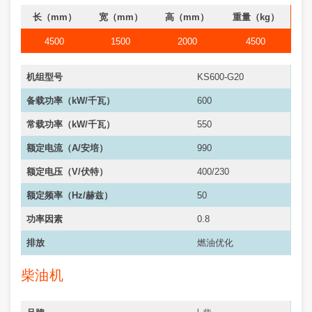
长（mm）
宽（mm）
高（mm）
重量（kg）
4500
1500
2000
4500
机组型号
KS600-G20
备载功率（kW/千瓦）
600
常载功率（kW/千瓦）
550
额定电流（A/安培）
990
额定电压（V/伏特）
400/230
额定频率（Hz/赫兹）
50
功率因素
0.8
排放
燃油优化
柴油机