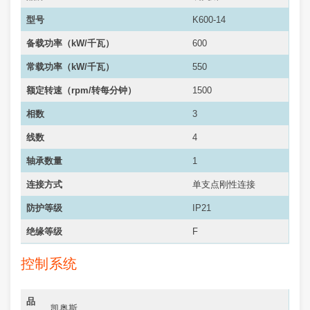
型号
K600-14
备载功率（kW/千瓦）
600
常载功率（
kW/千瓦
）
550
额定转速（rpm/转每分钟）
1500
相数
3
线数
4
轴承数量
1
连接方式
单支点刚性连接
防护等级
IP21
绝缘等级
F
控制系统
品
凯奥斯