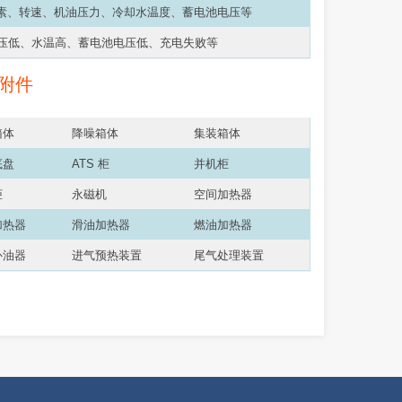
因素、转速、机油压力、冷却水温度、蓄电池电压等
压低、水温高、蓄电池电压低、充电失败等
附件
箱体
降噪箱体
集装箱体
底盘
ATS 柜
并机柜
柜
永磁机
空间加热器
加热器
滑油加热器
燃油加热器
补油器
进气预热装置
尾气处理装置