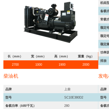
机组
备载功
常载功
额定电
额定电
额定频
功率
长（mm）
宽（mm）
高（mm）
重量（kg）
排放
2700
1000
1900
2000
柴油机
发电
品牌
上柴
品牌
型号
SC10E380D2
型号
备载功率（kW/千瓦）
280
备载功