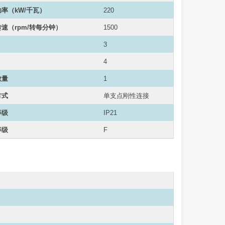
功率（
kW/千瓦
）
220
速（rpm/转每分钟）
1500
3
4
数量
1
方式
单支点刚性连接
等级
IP21
等级
F