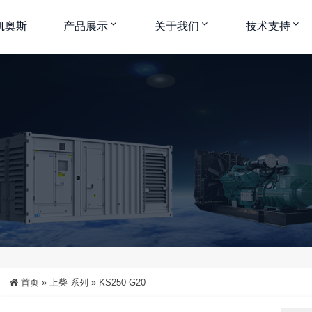
凯奥斯
产品展示
关于我们
技术支持
中
大
特大
首页
»
上柴 系列
»
KS250-G20