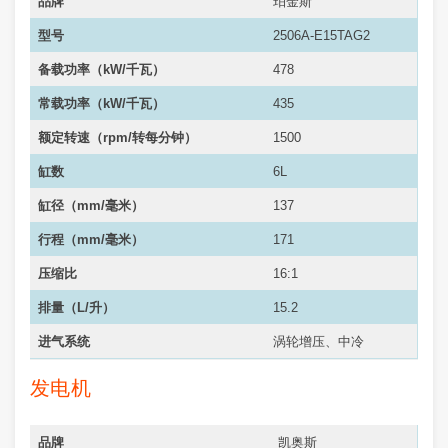
品牌
珀金斯
型号
2506A-E15TAG2
备载功率（kW/千瓦）
478
常载功率（
kW/千瓦
）
435
额定转速（rpm/转每分钟）
1500
缸数
6L
缸径（mm/毫米）
137
行程（mm/毫米）
171
压缩比
16:1
排量（L/升）
15.2
进气系统
涡轮增压、中冷
发电机
品牌
凯奥斯