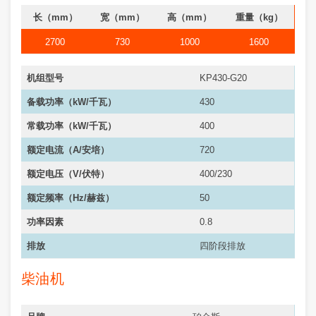
长（mm）
宽（mm）
高（mm）
重量（kg）
2700
730
1000
1600
机组型号
KP430-G20
备载功率（kW/千瓦）
430
常载功率（kW/千瓦）
400
额定电流（A/安培）
720
额定电压（V/伏特）
400/230
额定频率（Hz/赫兹）
50
功率因素
0.8
排放
四阶段排放
柴油机