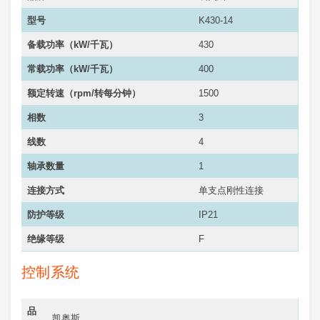
型号
K430-14
备载功率（kW/千瓦）
430
常载功率（
kW/千瓦
）
400
额定转速（rpm/转每分钟）
1500
相数
3
线数
4
轴承数量
1
连接方式
单支点刚性连接
防护等级
IP21
绝缘等级
F
控制系统
品
凯奥斯