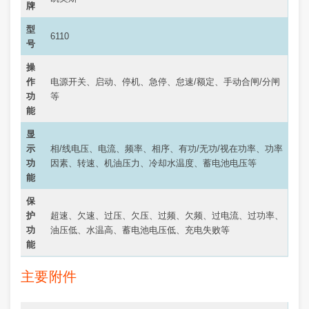
牌
型
6110
号
操
作
电源开关、启动、停机、急停、怠速/额定、手动合闸/分闸
功
等
能
显
示
相/线电压、电流、频率、相序、有功/无功/视在功率、功率
功
因素、转速、机油压力、冷却水温度、蓄电池电压等
能
保
护
超速、欠速、过压、欠压、过频、欠频、过电流、过功率、
功
油压低、水温高、蓄电池电压低、充电失败等
能
主要附件