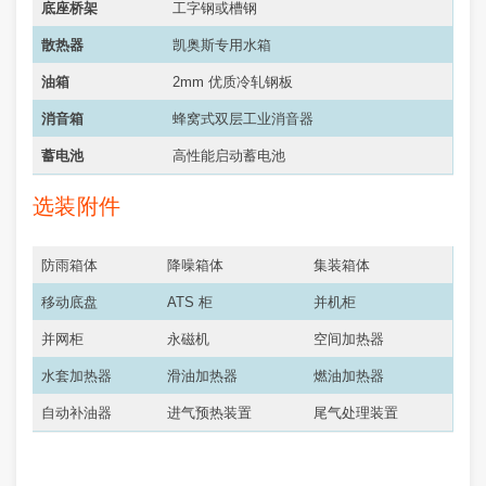
底座桥架
工字钢或槽钢
散热器
凯奥斯专用水箱
油箱
2mm 优质冷轧钢板
消音箱
蜂窝式双层工业消音器
蓄电池
高性能启动蓄电池
选装附件
防雨箱体
降噪箱体
集装箱体
移动底盘
ATS 柜
并机柜
并网柜
永磁机
空间加热器
水套加热器
滑油加热器
燃油加热器
自动补油器
进气预热装置
尾气处理装置