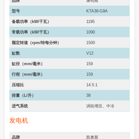
品牌
康明斯
型号
KTA38-G9A
备载功率（kW/千瓦）
1195
常载功率（
kW/千瓦
）
1090
额定转速（rpm/转每分钟）
1500
缸数
V12
缸径（mm/毫米）
159
行程（mm/毫米）
159
压缩比
14.5:1
排量（L/升）
38
进气系统
涡轮增压、中冷
发电机
品牌
凯奥斯