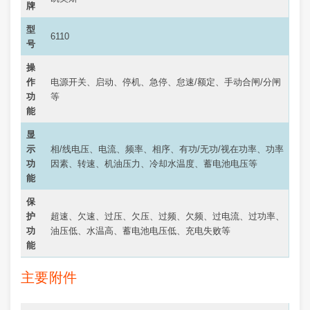
牌
型
6110
号
操
作
电源开关、启动、停机、急停、怠速/额定、手动合闸/分闸
功
等
能
显
示
相/线电压、电流、频率、相序、有功/无功/视在功率、功率
功
因素、转速、机油压力、冷却水温度、蓄电池电压等
能
保
护
超速、欠速、过压、欠压、过频、欠频、过电流、过功率、
功
油压低、水温高、蓄电池电压低、充电失败等
能
主要附件