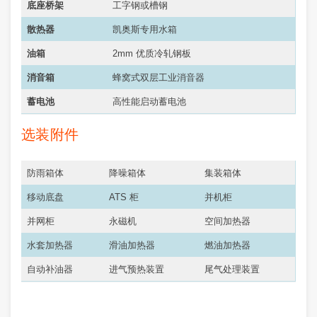
底座桥架
工字钢或槽钢
散热器
凯奥斯专用水箱
油箱
2mm 优质冷轧钢板
消音箱
蜂窝式双层工业消音器
蓄电池
高性能启动蓄电池
选装附件
防雨箱体
降噪箱体
集装箱体
移动底盘
ATS 柜
并机柜
并网柜
永磁机
空间加热器
水套加热器
滑油加热器
燃油加热器
自动补油器
进气预热装置
尾气处理装置