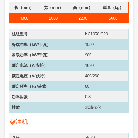
长（mm）
宽（mm）
高（mm）
重量（kg）
4800
2000
2200
5600
机组型号
KC1050-G20
备载功率（kW/千瓦）
1050
常载功率（kW/千瓦）
900
额定电流（A/安培）
1620
额定电压（V/伏特）
400/230
额定频率（Hz/赫兹）
50
功率因素
0.8
排放
燃油优化
柴油机