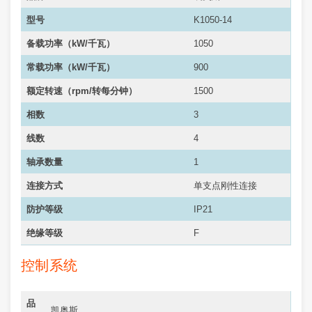
型号
K1050-14
备载功率（kW/千瓦）
1050
常载功率（
kW/千瓦
）
900
额定转速（rpm/转每分钟）
1500
相数
3
线数
4
轴承数量
1
连接方式
单支点刚性连接
防护等级
IP21
绝缘等级
F
控制系统
品
凯奥斯